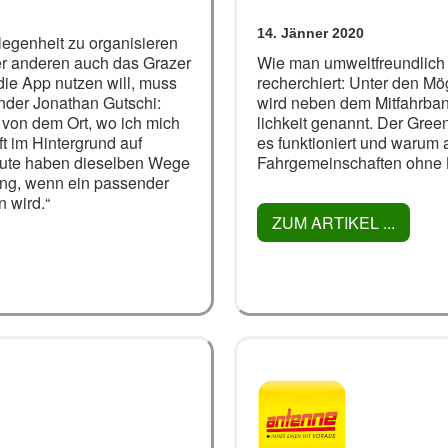
14. Jänner 2020
elegenheit zu organisieren
er anderen auch das Grazer
Wie man umweltfreundlich 
ie App nutzen will, muss
recherchiert: Unter den Mö
ründer Jonathan Gutschi:
wird neben dem Mitfahrban
 von dem Ort, wo ich mich
lichkeit genannt. Der Gree
t im Hintergrund auf
es funktioniert und warum 
eute haben dieselben Wege
Fahrgemeinschaften ohne
ng, wenn ein passender
 wird.“
ZUM ARTIKEL ...