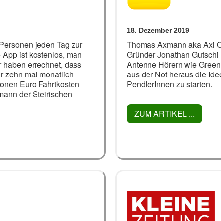
18. Dezember 2019
n Personen jeden Tag zur
Thomas Axmann aka Axi On
e App ist kostenlos, man
Gründer Jonathan Gutschi
r haben errechnet, dass
Antenne Hörern wie Greendr
r zehn mal monatlich
aus der Not heraus die Idee
lionen Euro Fahrtkosten
PendlerInnen zu starten.
mann der Steirischen
ZUM ARTIKEL ...