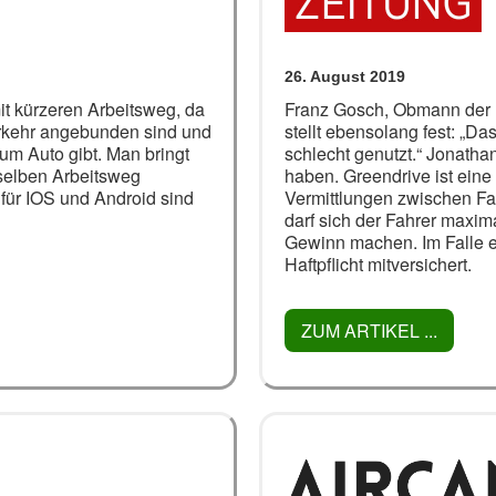
26. August 2019
t kürzeren Arbeitsweg, da
Franz Gosch, Obmann der Pen
erkehr angebunden sind und
stellt ebensolang fest: „D
zum Auto gibt. Man bringt
schlecht genutzt.“ Jonatha
selben Arbeitsweg
haben. Greendrive ist eine 
ür IOS und Android sind
Vermittlungen zwischen Fah
darf sich der Fahrer maxima
Gewinn machen. Im Falle ei
Haftpflicht mitversichert.
ZUM ARTIKEL ...