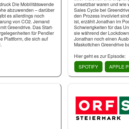
bdruck Die Mobilitätswende
umsetzbar waren und wie wi
trophe abzuwenden – darüber
Sales Cycle bei Greendrive
ibt es allerdings noch
den Prozess involviert sind.
sparung von CO2. Jemand
ist, erzählt Jonathan im P
mit Greendrive. Das Start-
Schwierigkeiten für das U
hrgelegenheiten für Pendler
sie während der Lockdowns
e Plattform, die sich auf
Jonathan noch einen Ausb
.
Maskottchen Greendrive b
Hier geht es zur Episode:
SPOTIFY
APPLE 