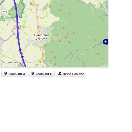
Zoom auf A
Zoom auf B
Deine Position