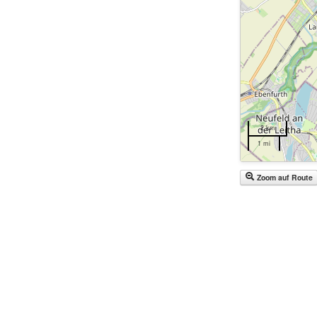
2 km
1 mi
Zoom auf Route