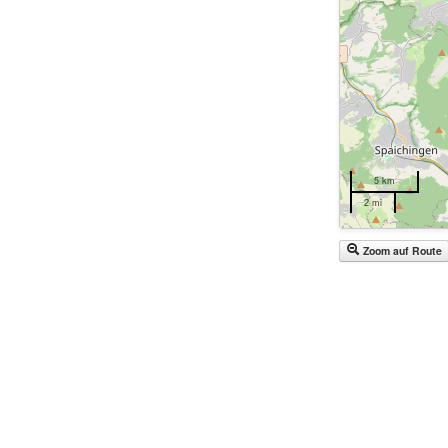
5 km
2 mi
Zoom auf Route