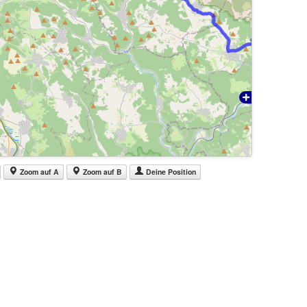
Zoom auf A
Zoom auf B
Deine Position