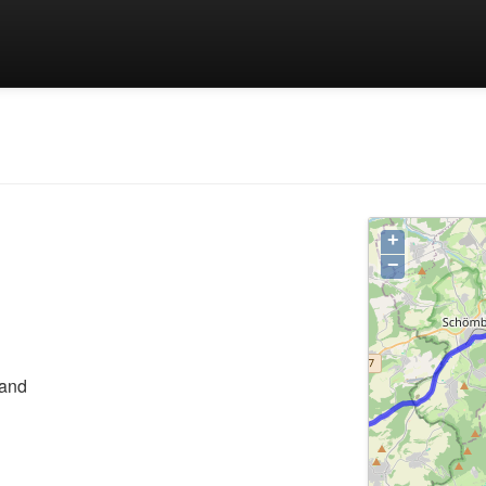
+
−
land