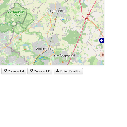
Zoom auf A
Zoom auf B
Deine Position