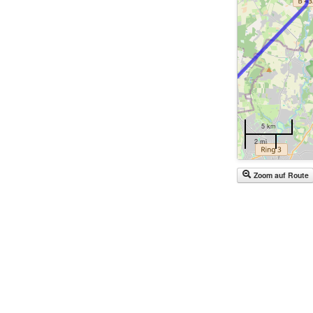
5 km
2 mi
Zoom auf Route