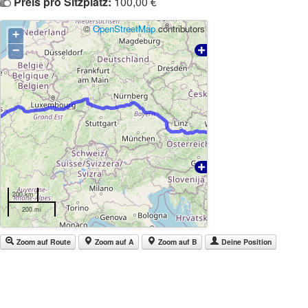
Preis pro Sitzplatz:
100,00 €
©
OpenStreetMap
contributors
+
−
200 km
200 mi
Zoom auf Route
Zoom auf A
Zoom auf B
Deine Position