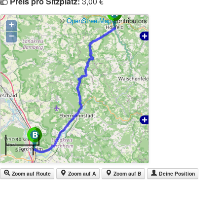
Preis pro Sitzplatz:
3,00 €
©
OpenStreetMap
contributors
+
−
10 km
5 mi
Zoom auf Route
Zoom auf A
Zoom auf B
Deine Position