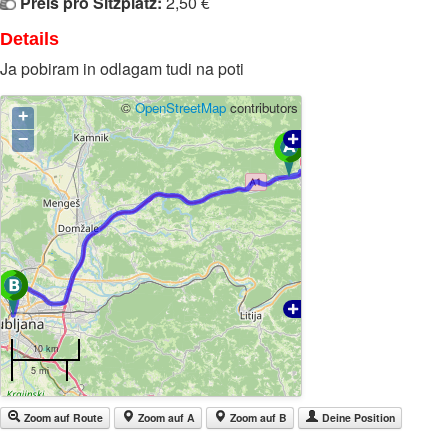
Preis pro Sitzplatz:
2,50 €
Details
Ja pobiram in odlagam tudi na poti
©
OpenStreetMap
contributors
+
−
10 km
5 mi
Zoom auf Route
Zoom auf A
Zoom auf B
Deine Position