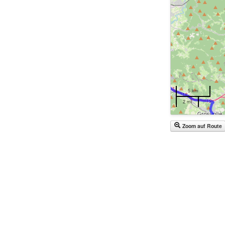
5 km
2 mi
Zoom auf Route