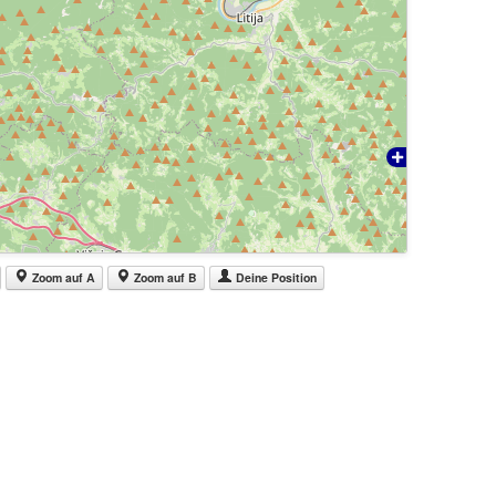
Zoom auf A
Zoom auf B
Deine Position