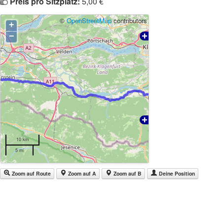
Preis pro Sitzplatz:
5,00 €
©
OpenStreetMap
contributors
+
−
10 km
5 mi
Zoom auf Route
Zoom auf A
Zoom auf B
Deine Position