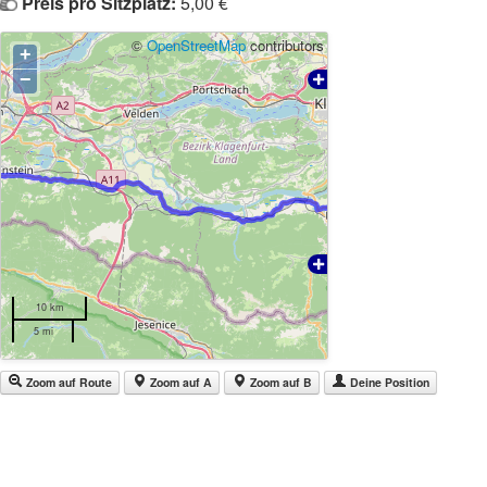
Preis pro Sitzplatz:
5,00 €
©
OpenStreetMap
contributors
+
−
10 km
5 mi
Zoom auf Route
Zoom auf A
Zoom auf B
Deine Position