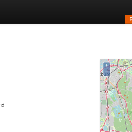
R
+
−
nd