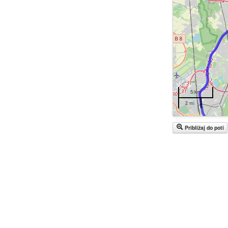
5 km
2 mi
Približaj do poti