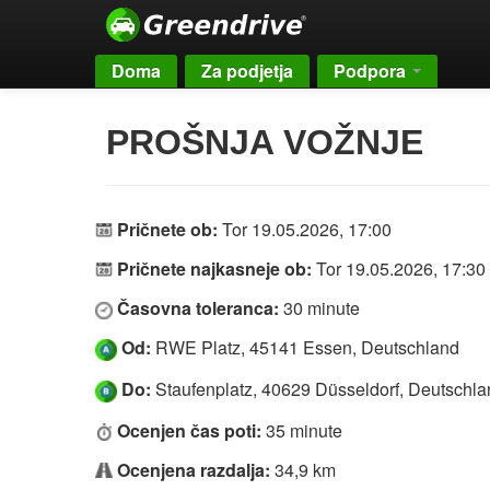
Doma
Za podjetja
Podpora
PROŠNJA VOŽNJE
Pričnete ob:
Tor 19.05.2026, 17:00
Pričnete najkasneje ob:
Tor 19.05.2026, 17:30
Časovna toleranca:
30 minute
Od:
RWE Platz, 45141 Essen, Deutschland
Do:
Staufenplatz, 40629 Düsseldorf, Deutschla
Ocenjen čas poti:
35 minute
Ocenjena razdalja:
34,9 km