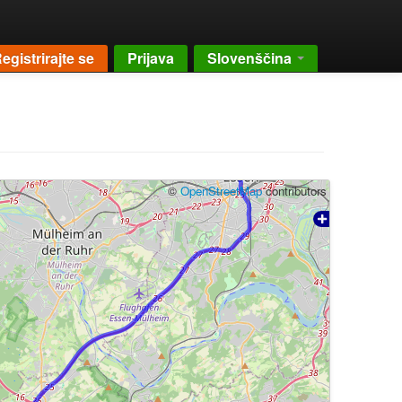
egistrirajte se
Prijava
Slovenščina
©
OpenStreetMap
contributors