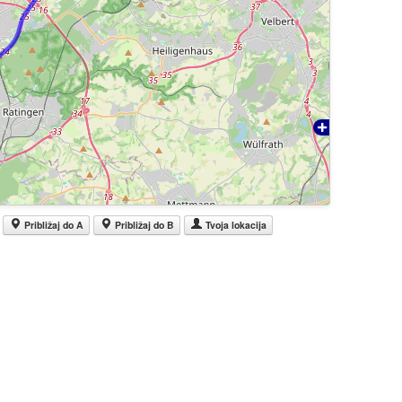
Približaj do A
Približaj do B
Tvoja lokacija