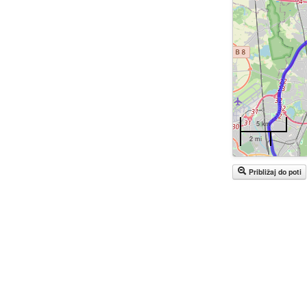
5 km
2 mi
Približaj do poti