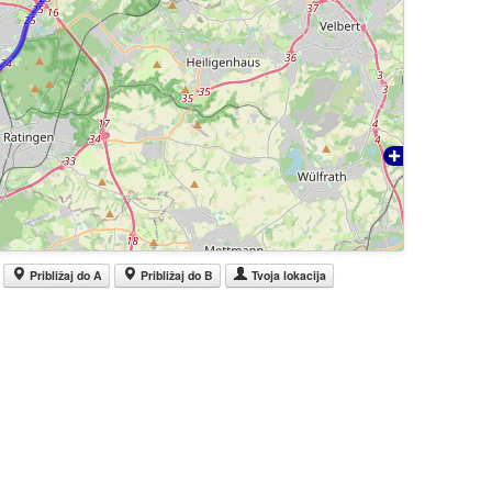
Približaj do A
Približaj do B
Tvoja lokacija