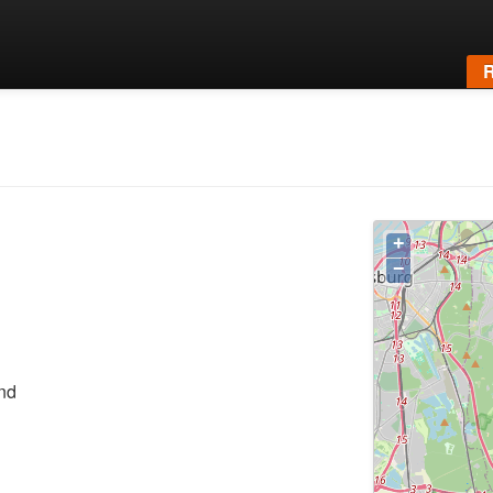
R
+
−
nd