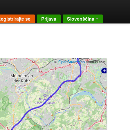
egistrirajte se
Prijava
Slovenščina
©
OpenStreetMap
contributors