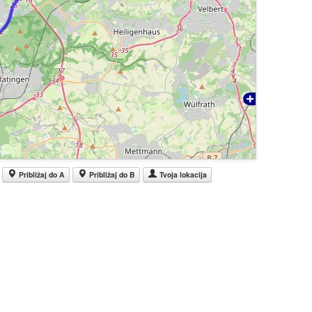
Približaj do A
Približaj do B
Tvoja lokacija