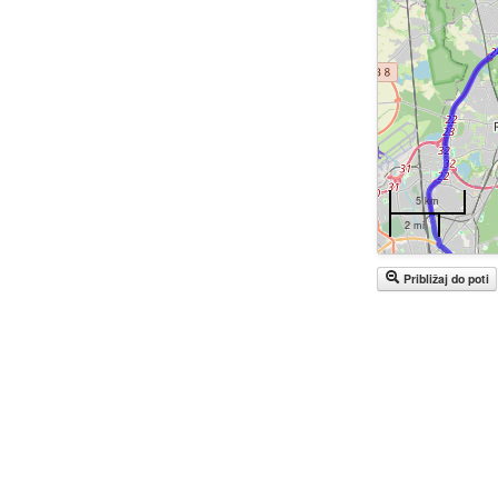
5 km
2 mi
Približaj do poti