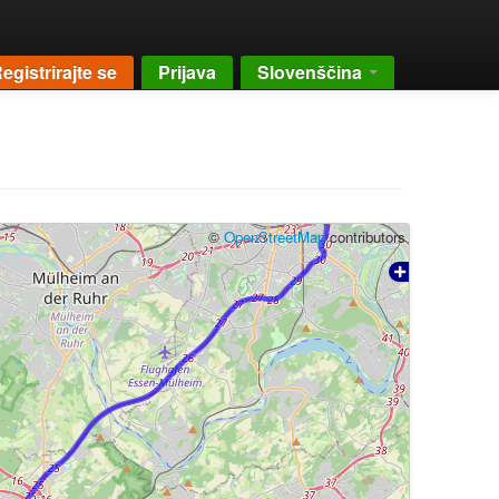
egistrirajte se
Prijava
Slovenščina
©
OpenStreetMap
contributors