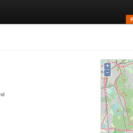
R
+
−
nd