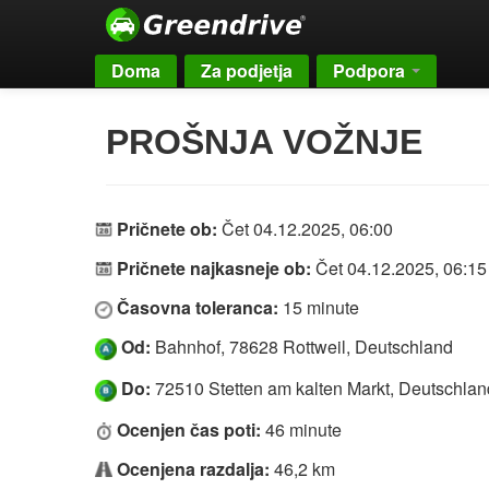
Doma
Za podjetja
Podpora
PROŠNJA VOŽNJE
Pričnete ob:
Čet 04.12.2025, 06:00
Pričnete najkasneje ob:
Čet 04.12.2025, 06:15
Časovna toleranca:
15 minute
Od:
Bahnhof, 78628 Rottweil, Deutschland
Do:
72510 Stetten am kalten Markt, Deutschlan
Ocenjen čas poti:
46 minute
Ocenjena razdalja:
46,2 km