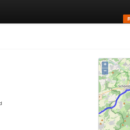
R
+
−
d