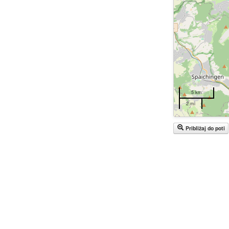
5 km
2 mi
Približaj do poti