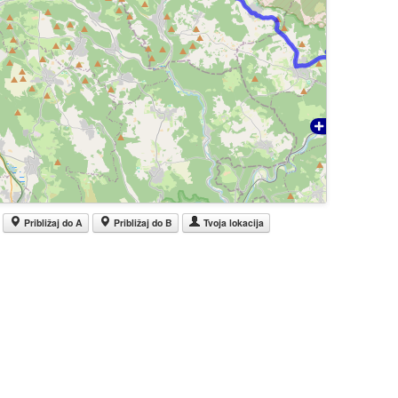
Približaj do A
Približaj do B
Tvoja lokacija