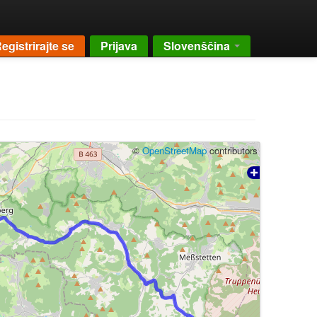
egistrirajte se
Prijava
Slovenščina
©
OpenStreetMap
contributors