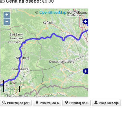
Cena na osebo:
€0,00
©
OpenStreetMap
contributors
+
−
20 km
10 mi
Približaj do poti
Približaj do A
Približaj do B
Tvoja lokacija