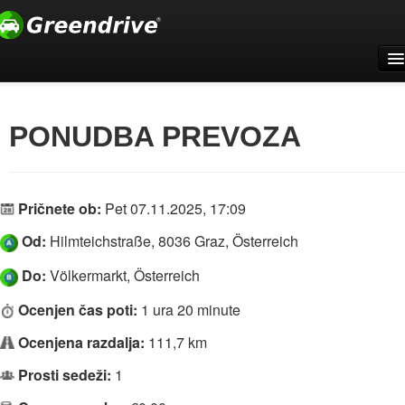
Doma
Za podjetja
PONUDBA PREVOZA
Podpora
Registrirajte se
Pričnete ob:
Pet 07.11.2025, 17:09
Prijava
Od:
Hilmteichstraße, 8036 Graz, Österreich
Slovenščina
Do:
Völkermarkt, Österreich
Ocenjen čas poti:
1 ura 20 minute
Ocenjena razdalja:
111,7 km
Prosti sedeži:
1