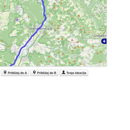
Približaj do A
Približaj do B
Tvoja lokacija