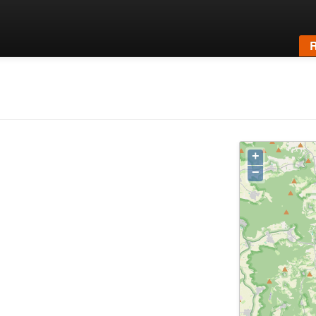
R
+
−