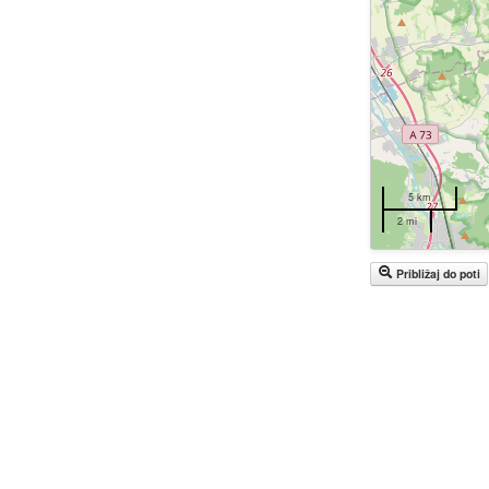
5 km
2 mi
Približaj do poti