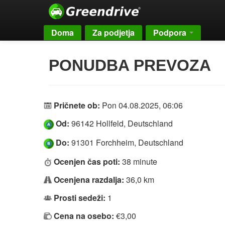
Doma
Za podjetja
Podpora
PONUDBA PREVOZA
Pričnete ob:
Pon 04.08.2025, 06:06
Od:
96142 Hollfeld, Deutschland
Do:
91301 Forchheim, Deutschland
Ocenjen čas poti:
38 minute
Ocenjena razdalja:
36,0 km
Prosti sedeži:
1
Cena na osebo:
€3,00