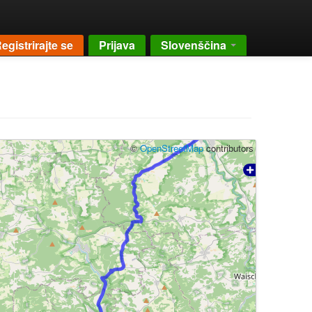
egistrirajte se
Prijava
Slovenščina
©
OpenStreetMap
contributors