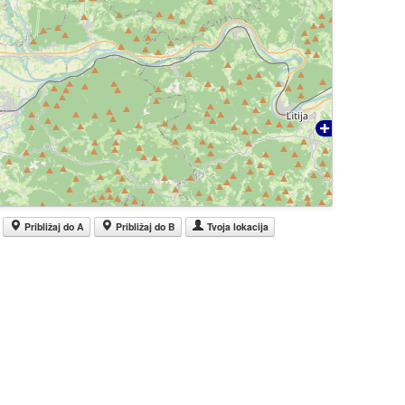
Približaj do A
Približaj do B
Tvoja lokacija