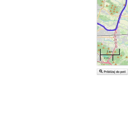
5 km
2 mi
Približaj do poti