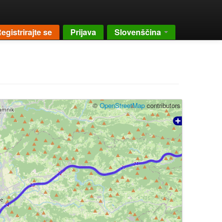
egistrirajte se
Prijava
Slovenščina
©
OpenStreetMap
contributors