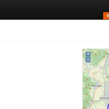
R
+
−