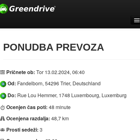
Doma
Za podjetja
PONUDBA PREVOZA
Podpora
Registrirajte se
Pričnete ob:
Tor 13.02.2024, 06:40
Prijava
Od:
Fandelborn, 54296 Trier, Deutschland
Slovenščina
Do:
Rue Lou Hemmer, 1748 Luxembourg, Luxemburg
Ocenjen čas poti:
48 minute
Ocenjena razdalja:
48,7 km
Prosti sedeži:
3