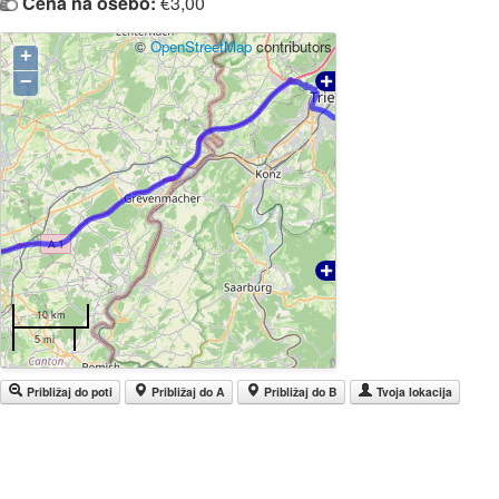
Cena na osebo:
€3,00
©
OpenStreetMap
contributors
+
−
10 km
5 mi
Približaj do poti
Približaj do A
Približaj do B
Tvoja lokacija