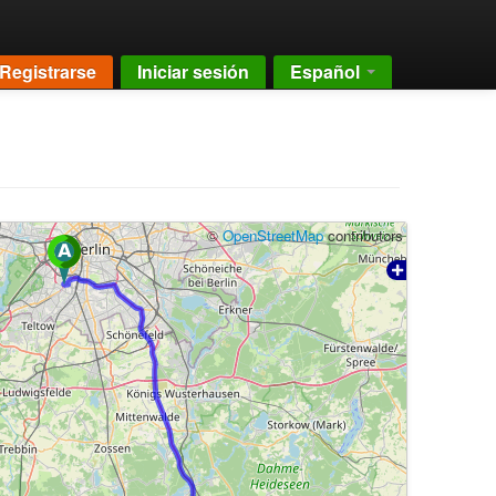
Registrarse
Iniciar sesión
Español
©
OpenStreetMap
contributors