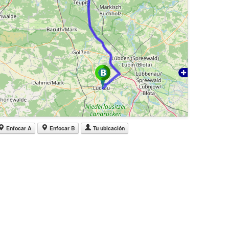
Enfocar A
Enfocar B
Tu ubicación