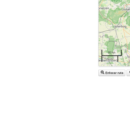
20 km
10 mi
Enfocar ruta