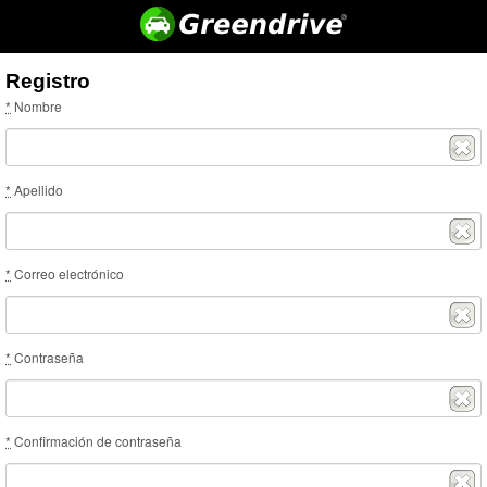
Registro
*
Nombre
*
Apellido
*
Correo electrónico
*
Contraseña
*
Confirmación de contraseña