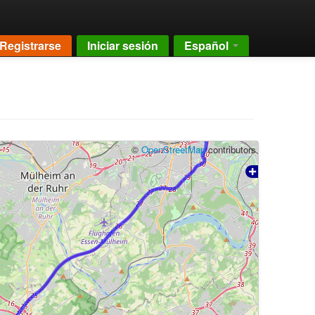
Registrarse
Iniciar sesión
Español
©
OpenStreetMap
contributors