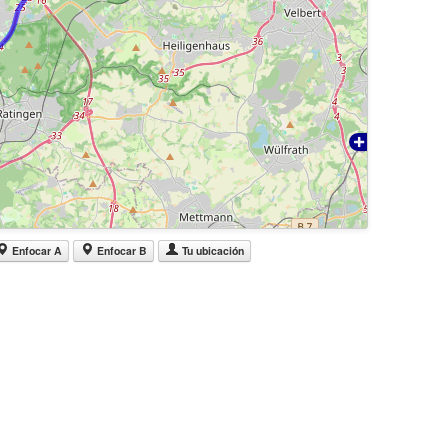
Enfocar A
Enfocar B
Tu ubicación