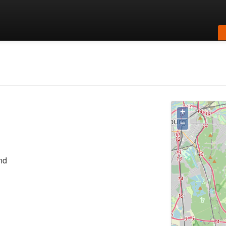
+
−
nd