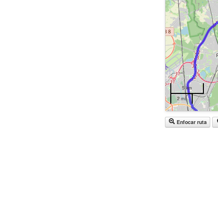
5 km
2 mi
Enfocar ruta