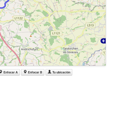
Enfocar A
Enfocar B
Tu ubicación