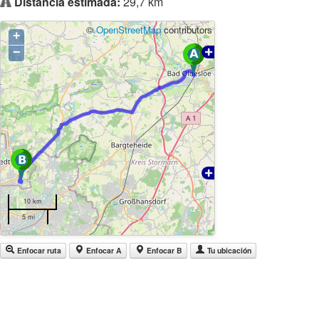
Distancia estimada:
29,7 km
©
OpenStreetMap
contributors
+
−
10 km
5 mi
Enfocar ruta
Enfocar A
Enfocar B
Tu ubicación