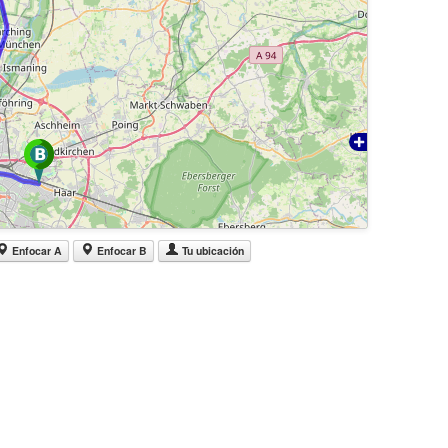
Enfocar A
Enfocar B
Tu ubicación