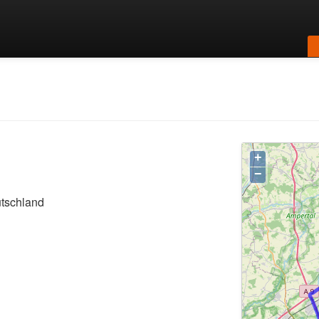
+
−
tschland