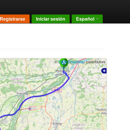
Registrarse
Iniciar sesión
Español
©
OpenStreetMap
contributors