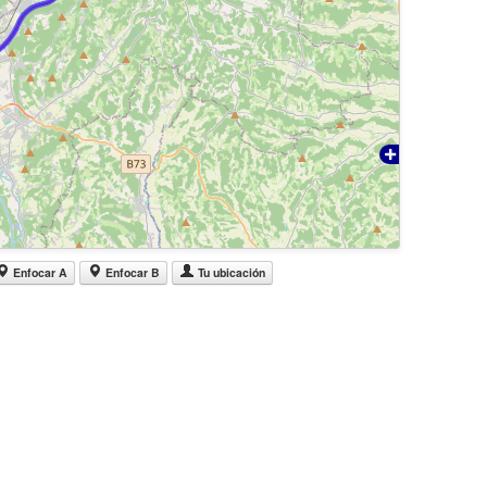
Enfocar A
Enfocar B
Tu ubicación