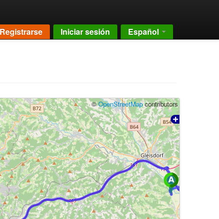
Registrarse
Iniciar sesión
Español
©
OpenStreetMap
contributors