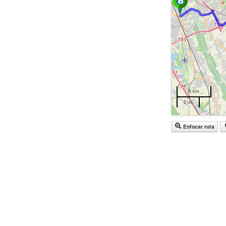
5 km
2 mi
Enfocar ruta